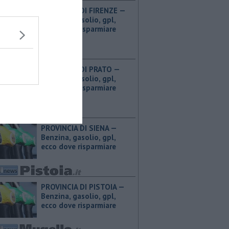
PROVINCIA DI FIRENZE — ​
Benzina, gasolio, gpl,
ecco dove risparmiare
PROVINCIA DI PRATO — ​
Benzina, gasolio, gpl,
ecco dove risparmiare
PROVINCIA DI SIENA — ​
Benzina, gasolio, gpl,
ecco dove risparmiare
PROVINCIA DI PISTOIA — ​
Benzina, gasolio, gpl,
ecco dove risparmiare