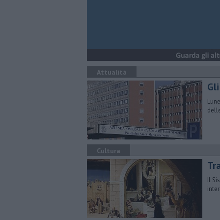
Attualità
Gli
Lune
dell
Cultura
Tr
Il S
inte