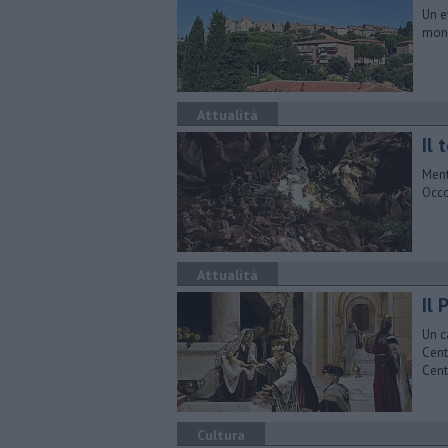
Un e
mond
Attualità
Il
Ment
Occo
Attualità
Il 
Un c
Cent
Cent
Cultura