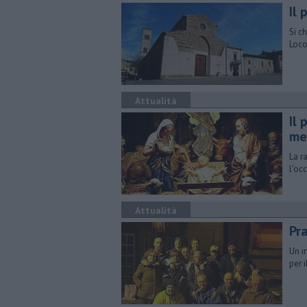
Il 
Si c
Loco
Attualità
Il
me
La r
l'oc
Attualità
Pr
Un i
per 