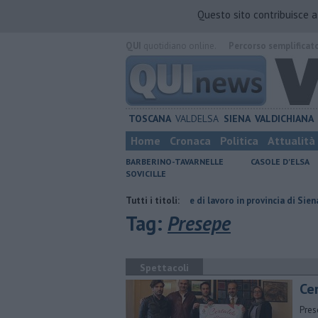
Questo sito contribuisce 
QUI
quotidiano online.
Percorso semplificat
TOSCANA
VALDELSA
SIENA
VALDICHIANA
Home
Cronaca
Politica
Attualità
BARBERINO-TAVARNELLE
CASOLE D'ELSA
SOVICILLE
n secolo
​Tutte le offerte di lavoro in provincia di Siena
Tutti i titoli:
​Benzina, 
Tag:
Presepe
Spettacoli
Ce
Pres