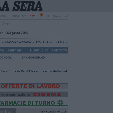
22°
37°
POGGIBONSI
QuiNews.net
vedì
06 Agosto 2026
O
MASSA CARRARA
PISTOIA
PRATO
ste
Animali
Pubblicità
Contatti
CONDOLI
SAN GIMIGNANO
al d’Elsa e il fascino della materia trasparente
Pagina miniata torna nel
ui Blog
di Riccardo Ferrucci