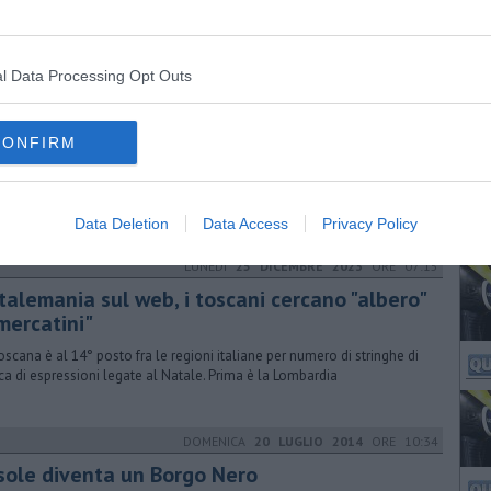
l Data Processing Opt Outs
SABATO
03 DICEMBRE 2022
ORE 11:20
 Misericordia di Staggia apre la nuova sede
CONFIRM
nica 11 dicembre cerimonia di inaugurazione con la presenza
'Arcivescovo Cardinale Lojudice per il taglio del nastro
Data Deletion
Data Access
Privacy Policy
LUNEDÌ
25 DICEMBRE 2023
ORE 07:15
talemania sul web, i toscani cercano "albero"
mercatini"
oscana è al 14° posto fra le regioni italiane per numero di stringhe di
rca di espressioni legate al Natale. Prima è la Lombardia
DOMENICA
20 LUGLIO 2014
ORE 10:34
sole diventa un Borgo Nero