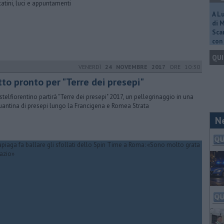
atini, luci e appuntamenti
A L
di 
Scar
con 
QUI
VENERDÌ
24 NOVEMBRE 2017
ORE 10:30
tto pronto per "Terre dei presepi"
stelfiorentino partirà "Terre dei presepi" 2017, un pellegrinaggio in una
uantina di presepi lungo la Francigena e Romea Strata
N