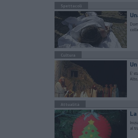
Spettacoli
Un
Dome
coll
Cultura
Un
E' s
Alto
Attualità
La
Iniz
al t