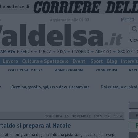
alla audience di
o
Aggiornato alle 07:00
METEO:
Gio
AMIATA
FIRENZE
LUCCA
PISA
LIVORNO
AREZZO
GROSSET
Lavoro
Cultura e Spettacolo
Eventi
Sport
Blog
Intervi
COLLE DI VAL D'ELSA
MONTERIGGIONI
POGGIBONSI
RADI
gasolio, gpl, ecco dove risparmiare
Dal cristallo al plexiglass: Colle di V
DOMENICA
15 NOVEMBRE 2015
ORE 15:30
rtaldo si prepara al Natale
entato il programma degli eventi: una pista sul ghiaccio, più presepi,
Q