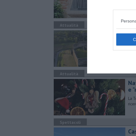
Persona
Attualità
La
Dome
dell
Attualità
Na
e "
La T
rice
Spettacoli
Ca