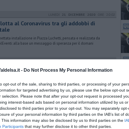
LUNEDÌ
21 DICEMBRE 2020
ORE 20:02
lotta al Coronavirus tra gli addobbi di
tale
pettata installazione in Piazza Luchetti, pensata e realizzata da
lEventi: alla base un messaggio di speranza per il domani
GIOVEDÌ
02 DICEMBRE 2021
ORE 10:59
Natale ricco di eventi nei borghi del Chianti
ldelsa.it -
Do Not Process My Personal Information
ato il cartellone che coinvolgerà residenti e visitatori nel periodo
e Feste. Presepi, musica, racconti e tradizione nel palinsesto
to opt-out of the sale, sharing to third parties, or processing of your per
formation for targeted advertising by us, please use the below opt-out s
r selection. Please note that after your opt-out request is processed y
eing interest-based ads based on personal information utilized by us or
SABATO
25 DICEMBRE 2021
ORE 12:00
disclosed to third parties prior to your opt-out. You may separately opt-
primo presepe fu realizzato a Colle
losure of your personal information by third parties on the IAB’s list of
. This information may also be disclosed by us to third parties on the
IA
lfo di Cambio lo creò nel 1288, su richiesta di Papa Niccolò IV
Participants
that may further disclose it to other third parties.