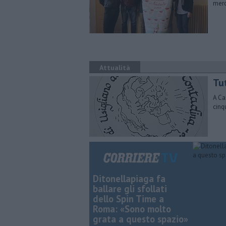
merc
Attualità
Tu
A Ca
cinq
Ditonellapiaga fa
ballare gli sfollati
dello Spin Time a
Roma: «Sono molto
grata a questo spazio»