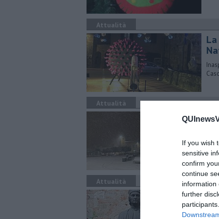
Attualità
La 
Na
Inas
Caso
Attualità
Un 
QUInewsVa
Svel
dell
If you wish 
sensitive in
confirm you
continue se
Attualità
information 
Il 
further disc
participants
Arno
Downstream 