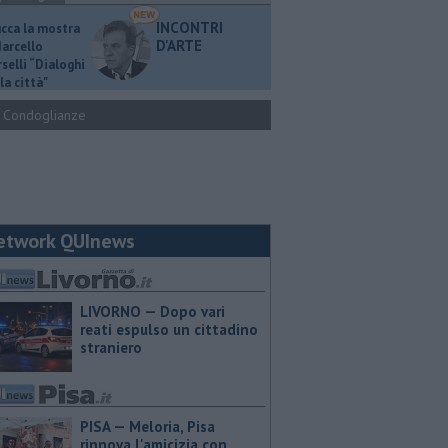
INCONTRI
ucca la mostra
D'ARTE
Marcello
selli “Dialoghi
la città"
Condoglianze
etwork QUInews
LIVORNO — Dopo vari
reati espulso un cittadino
straniero
PISA — Meloria, Pisa
rinnova l'amicizia con