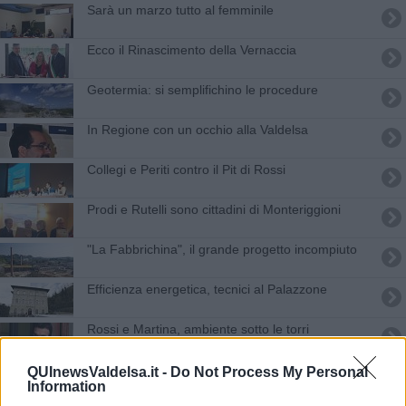
Sarà un marzo tutto al femminile
Ecco il Rinascimento della Vernaccia
Geotermia: si semplifichino le procedure
In Regione con un occhio alla Valdelsa
Collegi e Periti contro il Pit di Rossi
Prodi e Rutelli sono cittadini di Monteriggioni
"La Fabbrichina", il grande progetto incompiuto
Efficienza energetica, tecnici al Palazzone
Rossi e Martina, ambiente sotto le torri
Rossi e Martina aprono la festa Ecodem
QUInewsValdelsa.it -
Do Not Process My Personal
Information