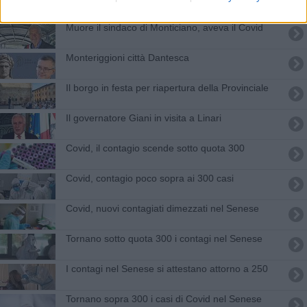
Muore il sindaco di Monticiano, aveva il Covid
Monteriggioni città Dantesca
Il borgo in festa per riapertura della Provinciale
Il governatore Giani in visita a Linari
Covid, il contagio scende sotto quota 300
Covid, contagio poco sopra ai 300 casi
Covid, nuovi contagiati dimezzati nel Senese
Tornano sotto quota 300 i contagi nel Senese
I contagi nel Senese si attestano attorno a 250
Tornano sopra 300 i casi di Covid nel Senese