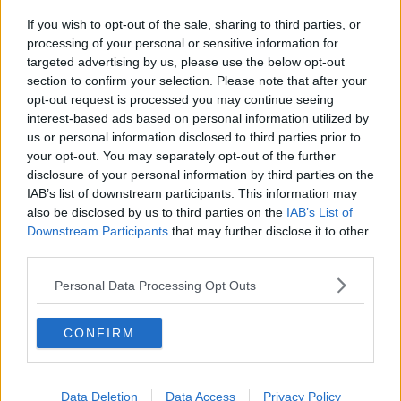
La Toscana perde acqua, l'allarme di Marchetti
If you wish to opt-out of the sale, sharing to third parties, or
Sds, accordo con i sindacati
processing of your personal or sensitive information for
targeted advertising by us, please use the below opt-out
section to confirm your selection. Please note that after your
Taglio del nastro per lo stadio comunale
opt-out request is processed you may continue seeing
interest-based ads based on personal information utilized by
Trentotto milioni per le piccole e medie imprese
us or personal information disclosed to third parties prior to
your opt-out. You may separately opt-out of the further
Covid-19, la raccolta dei rifiuti in sicurezza
disclosure of your personal information by third parties on the
IAB’s list of downstream participants. This information may
La Fase 2 negli ospedali della Toscana Sud
also be disclosed by us to third parties on the
IAB’s List of
Downstream Participants
that may further disclose it to other
Colle ha voce in capitolo nel turismo toscano
third parties.
​Covid: Toscana ancora arancione ma Pistoia e
Personal Data Processing Opt Outs
Siena si tingono di rosso
Troppi casi e varianti, i perché della zona rossa
CONFIRM
Crisi Douglas, 17 negozi a rischio in Toscana
Data Deletion
Data Access
Privacy Policy
Nasce lo sportello bandi comunali