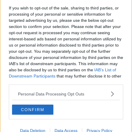
Stadio, Skyline per San Gimignano
If you wish to opt-out of the sale, sharing to third parties, or
Rassegna di cori nella Collegiata
processing of your personal or sensitive information for
targeted advertising by us, please use the below opt-out
section to confirm your selection. Please note that after your
Solidarietà alla Festa de L'Unità
opt-out request is processed you may continue seeing
interest-based ads based on personal information utilized by
“Archeologo e bibliotecario per un giorno”
us or personal information disclosed to third parties prior to
your opt-out. You may separately opt-out of the further
Scuola Pubblica di Musica, nuovi corsi
disclosure of your personal information by third parties on the
IAB’s list of downstream participants. This information may
Pijama Party, videoclip in città
also be disclosed by us to third parties on the
IAB’s List of
Downstream Participants
that may further disclose it to other
Tutti al Cassero per la merenda d'estate
third parties.
Freddie Mercury rivive al Politeama
Personal Data Processing Opt Outs
La solidarietà tra le note
CONFIRM
”Borisvian”, laboratorio aperto sul genio dell'arte
Data Deletion
Data Access
Privacy Policy
Tutte le donne del melodramma