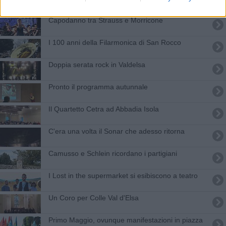
Capodanno tra Strauss e Morricone
I 100 anni della Filarmonica di San Rocco
Doppia serata rock in Valdelsa
Pronto il programma autunnale
Il Quartetto Cetra ad Abbadia Isola
C'era una volta il Sonar che adesso ritorna
Camusso e Schlein ricordano i partigiani
I Lost in the supermarket si esibiscono a teatro
Un Coro per Colle Val d'Elsa
Primo Maggio, ovunque manifestazioni in piazza