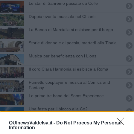
Le star di Sanremo passate da Colle
Doppio evento musicale nel Chianti
La Banda di Marcialla si esibisce per il borgo
Storie di donne e di poesia, martedì alla Tinaia
Musica per beneficienza con i Lions
Il coro Clara Harmonia si esibisce a Roma
Fumetti, cosplayer e musica al Comics and
Fantasy
Le prime tre band del Soms Experience
Una festa per il blocco alla Co2
To.T.Em Festival, Brunori a Staggia
QUInewsValdelsa.it -
Do Not Process My Personal
Information