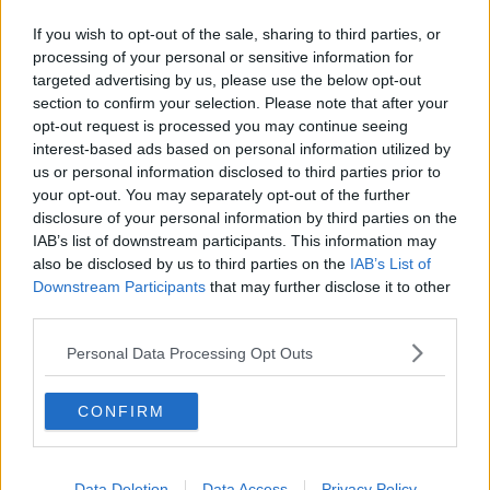
Il Chianti scommette sulla Cina
If you wish to opt-out of the sale, sharing to third parties, or
Boom di turisti per il ponte di Pasqua
processing of your personal or sensitive information for
targeted advertising by us, please use the below opt-out
Marco Baliani in scena al Politeama
section to confirm your selection. Please note that after your
opt-out request is processed you may continue seeing
interest-based ads based on personal information utilized by
Caccia, respinto l'appello contro il calendario
toscano
us or personal information disclosed to third parties prior to
your opt-out. You may separately opt-out of the further
Navigare sul sito del turismo toscano è ancora più
disclosure of your personal information by third parties on the
facile
IAB’s list of downstream participants. This information may
Toscana acchiappa turisti, ecco perché tutti la
also be disclosed by us to third parties on the
IAB’s List of
amano
Downstream Participants
that may further disclose it to other
Export, il farmaceutico vola e la moda cede
third parties.
terreno
Giovani agricoltori, bando da 3,2 milioni di euro
Personal Data Processing Opt Outs
Toscani nel mondo, 214.121 vivono all'estero
CONFIRM
Agroalimentare locomotiva dell'export toscano
Data Deletion
Data Access
Privacy Policy