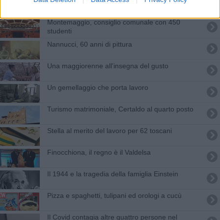
"Le istituzioni ci ignorano, ma puntiamo l'Europa"
Montemaggio, consiglio comunale con 450
studenti
Nannucci, 60 anni di pittura
Una maggiorenne all'insegna del gusto
Un gemellaggio che porta lavoro
Turismo matrimoniale, Certaldo al quarto posto
Stella al merito del lavoro per 62 toscani
Finocchiona, il regno è il Valdelsa
​Il 1944 e la tragedia della famiglia Einstein
​Pizza e spaghetti, tulipani ed orologi a cucù
Il Covid contagia altre quattro persone nel