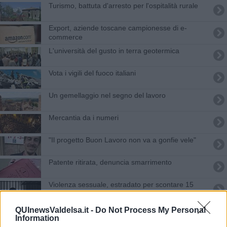
Turismo, battuta d'arresto per l'ospitalità rurale
Export, aziende toscane campionesse di e-
commerce
L'università del gusto in terra geotermica
Vota i vigili del fuoco italiani
Un gemellaggio nel segno del lavoro
Mercantia da i numeri
"Il progetto Buon Lavoro non va a gonfie vele"
Patente ritirata, denuncia smarrimento
Violenza sessuale, estradato per scontare 15
anni
L'arte di Lippo d'Andrea vola a Lisbona
QUInewsValdelsa.it -
Do Not Process My Personal
Information